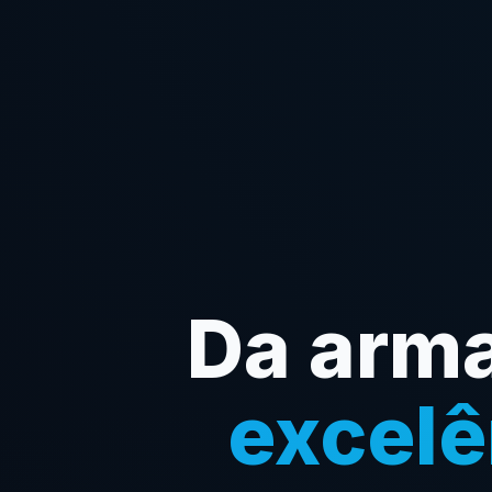
Da arm
excelê