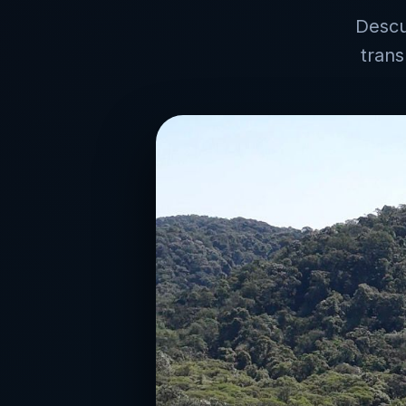
Descu
tran